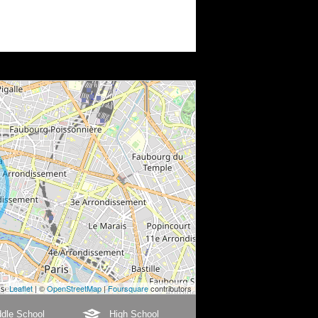
Leaflet
| ©
OpenStreetMap
|
Foursquare
contributors
dle School
High School