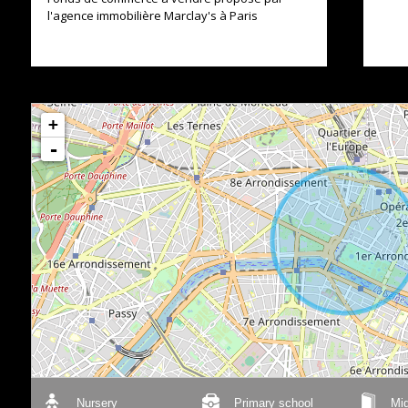
l'agence immobilière Marclay's à Paris
+
-
Nursery
Primary school
Mid