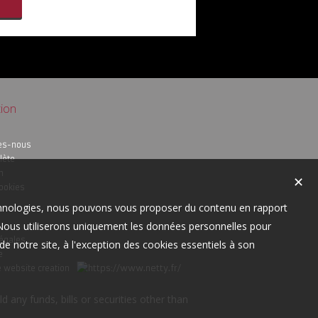
ion
es-nous
lète
n
✕
cookies
technologies, nous pouvons vous proposer du contenu en rapport
t. Nous utiliserons uniquement les données personnelles pour
égales
e notre site, à l'exception des cookies essentiels à son
e
e website creation
any funds, bills or securities other than