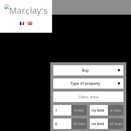
Buy
Type of property
€ min
€ max
m² min
m² max