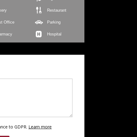
kery
Restaurant
t Office
Parking
armacy
Hospital
dance to GDPR.
Learn more