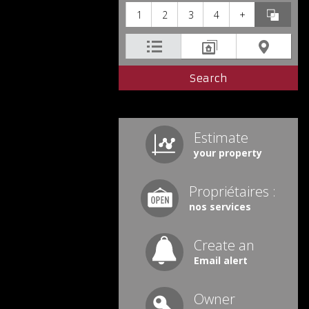
1
2
3
4
+
Estimate
your property
Propriétaires :
nos services
Create an
Email alert
Owner