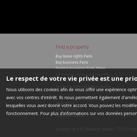
Find a property
Buy lease rights Paris
Buy business Paris
Renting business Paris 7ème
Renting business premise Paris
Le respect de votre vie privée est une pri
Buy business premise Paris 8ème
Buy lease rights Levallois-Perret
Nous utilisons des cookies afin de vous offrir une expérience op
avec vos centres d'intérêt. Ils nous permettent également d'amélior
Marclay's
lesquelles vous avez donné votre accord. Vous pouvez les modifier
0184255346
fonctionnement. Pour plus d'informations sur vos données personn
info@marclays.fr
located at 112 Avenue Kleber 75016 Paris