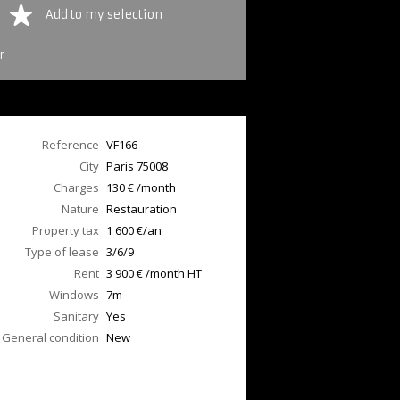
Add to my selection
r
Reference
VF166
City
Paris
75008
Charges
130 € /month
Nature
Restauration
Property tax
1 600 €/an
Type of lease
3/6/9
Rent
3 900 € /month HT
Windows
7m
Sanitary
Yes
General condition
New