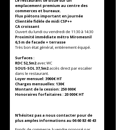
Le restaurant se situe sur un
emplacement premium au centre des
commerces et bureaux.
Flux piétons important en journée
Clientèle fidèle de midi CSP++
CA croissant
Ouvert du lundi ou vendredi de 11:30 à 14:30
Proximité immédiate métro Miromesnil
6,5 m de facade + terrasse
9 sqm
Très bon état général, entièrement équipé.
Surfaces :
RDC 52,5m2
avec WC
SOUS-SOL 37,5m2
accès direct par escalier
dans le restaurant.
Loyer mensuel: 3900€ HT
Charges mensuelles: 130€
Montant de la cession: 250 000€
Honoraires forfaitaires : 20 000€ HT
N'hésitez pas a nous contacter pour de
plus amples informations au 06 60 83 40 43
Fonds de commerce à vendre proposé par