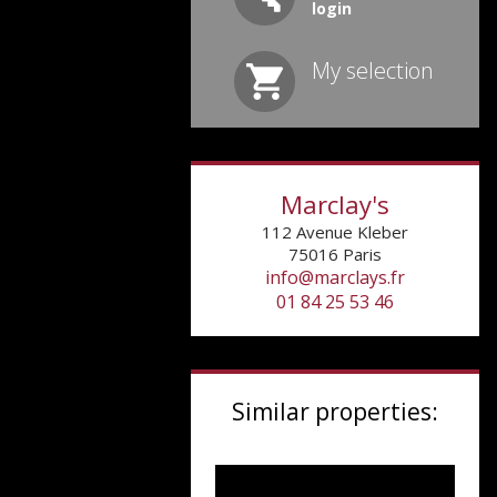
login
My selection
Marclay's
112 Avenue Kleber
75016
Paris
info@marclays.fr
01 84 25 53 46
Similar properties: